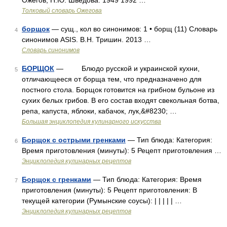
Ожегов, Н.Ю. Шведова. 1949 1992 …
Толковый словарь Ожегова
борщок
— сущ., кол во синонимов: 1 • борщ (11) Словарь
4
синонимов ASIS. В.Н. Тришин. 2013 …
Словарь синонимов
БОРЩОК
— Блюдо русской и украинской кухни,
5
отличающееся от борща тем, что предназначено для
постного стола. Борщок готовится на грибном бульоне из
сухих белых грибов. В его состав входят свекольная ботва,
репа, капуста, яблоки, кабачок, лук,&#8230; …
Большая энциклопедия кулинарного искусства
Борщок с острыми гренками
— Тип блюда: Категория:
6
Время приготовления (минуты): 5 Рецепт приготовления …
Энциклопедия кулинарных рецептов
Борщок с гренками
— Тип блюда: Категория: Время
7
приготовления (минуты): 5 Рецепт приготовления: В
текущей категории (Румынские соусы): | | | | | …
Энциклопедия кулинарных рецептов