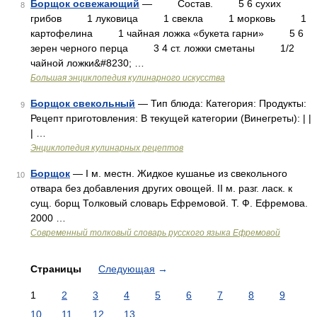
Борщок освежающий
— Состав. 5 6 сухих
8
грибов 1 луковица 1 свекла 1 морковь 1
картофелина 1 чайная ложка «букета гарни» 5 6
зерен черного перца 3 4 ст. ложки сметаны 1/2
чайной ложки&#8230; …
Большая энциклопедия кулинарного искусства
Борщок свекольный
— Тип блюда: Категория: Продукты:
9
Рецепт приготовления: В текущей категории (Винегреты): | |
| …
Энциклопедия кулинарных рецептов
Борщок
— I м. местн. Жидкое кушанье из свекольного
10
отвара без добавления других овощей. II м. разг. ласк. к
сущ. борщ Толковый словарь Ефремовой. Т. Ф. Ефремова.
2000 …
Современный толковый словарь русского языка Ефремовой
Страницы
Следующая
→
1
2
3
4
5
6
7
8
9
10
11
12
13